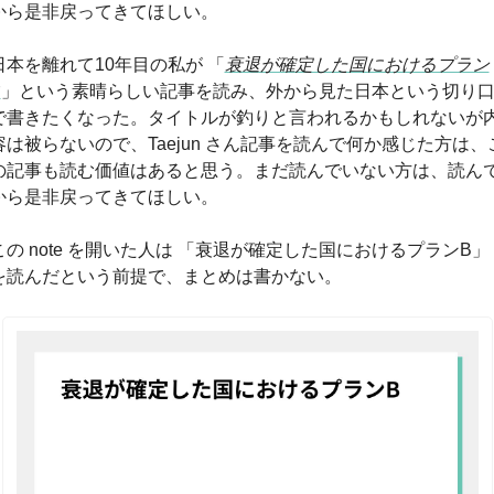
から是非戻ってきてほしい。
日本を離れて10年目の私が 「
衰退が確定した国におけるプラン
B
」という素晴らしい記事を読み、外から見た日本という切り
で書きたくなった。タイトルが釣りと言われるかもしれないが
容は被らないので、Taejun さん記事を読んで何か感じた方は、
の記事も読む価値はあると思う。まだ読んでいない方は、読ん
から是非戻ってきてほしい。
この note を開いた人は 「衰退が確定した国におけるプランB」
を読んだという前提で、まとめは書かない。