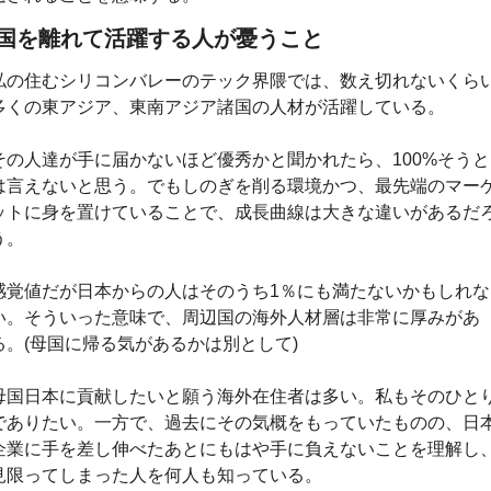
国を離れて活躍する人が憂うこと
私の住むシリコンバレーのテック界隈では、数え切れないくら
多くの東アジア、東南アジア諸国の人材が活躍している。
その人達が手に届かないほど優秀かと聞かれたら、100%そうと
は言えないと思う。でもしのぎを削る環境かつ、最先端のマー
ットに身を置けていることで、成長曲線は大きな違いがあるだ
う。
感覚値だが日本からの人はそのうち1％にも満たないかもしれな
い。そういった意味で、周辺国の海外人材層は非常に厚みがあ
る。(母国に帰る気があるかは別として)
母国日本に貢献したいと願う海外在住者は多い。私もそのひと
でありたい。一方で、過去にその気概をもっていたものの、日
企業に手を差し伸べたあとにもはや手に負えないことを理解し
見限ってしまった人を何人も知っている。