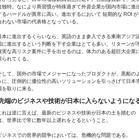
は独特。なにより商習慣が特殊過ぎて外資企業が国内市場に進
するハードルが異常に高い。進出するにおいて 短期的な ROI が
合わない市場の代表格となっている。
日本に進出するくらいなら、英語のまま参入できる東南アジア
国に進出するという判断を下す企業はとても多い。リターンが
確実な高リスク案件に手を出せるのは、体力のある超巨大企業
限られてくる。
そして、国外の市場でメジャーになったプロダクトが、黒船の
うに、圧倒的に優位性の高いソリューションを引っさげて日本
場を取りに来る。
先端のビジネスや技術が日本に入らないようにな
これは逆に言えば、最新のビジネスや技術が日本の土を踏むの
は、世界比で常に数年以上遅れをとるということ。
ビジネスでの世界的競争においては、危機的な問題である。