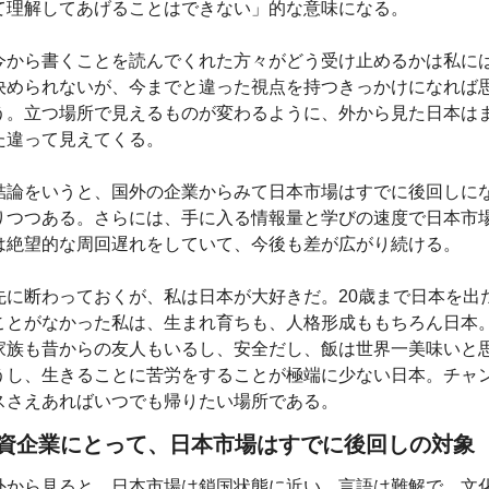
て理解してあげることはできない」的な意味になる。
今から書くことを読んでくれた方々がどう受け止めるかは私に
決められないが、今までと違った視点を持つきっかけになれば
う。立つ場所で見えるものが変わるように、外から見た日本は
た違って見えてくる。
結論をいうと、国外の企業からみて日本市場はすでに後回しに
りつつある。さらには、手に入る情報量と学びの速度で日本市
は絶望的な周回遅れをしていて、今後も差が広がり続ける。
先に断わっておくが、私は日本が大好きだ。20歳まで日本を出
ことがなかった私は、生まれ育ちも、人格形成ももちろん日本
家族も昔からの友人もいるし、安全だし、飯は世界一美味いと
うし、生きることに苦労をすることが極端に少ない日本。チャ
スさえあればいつでも帰りたい場所である。
資企業にとって、日本市場はすでに後回しの対象
外から見ると、日本市場は鎖国状態に近い。言語は難解で、文