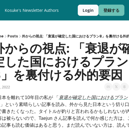
Kosuke's Newsletter
Authors
Login
登録する
me
Posts
外からの視点: 「衰退が確定した国におけるプランB」を裏付ける外
外からの視点: 「衰退が
定した国におけるプラン
B」を裏付ける外的要因
7, 2022
日本を離れて10年目の私が 「
衰退が確定した国におけるプラン
B
」という素晴らしい記事を読み、外から見た日本という切り
で書きたくなった。タイトルが釣りと言われるかもしれないが
容は被らないので、Taejun さん記事を読んで何か感じた方は、
の記事も読む価値はあると思う。
まだ読んでいない方は、読ん