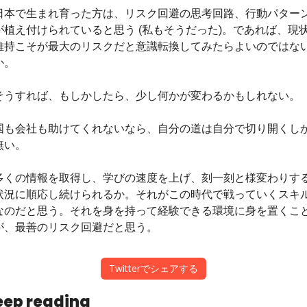
日本で生まれ育った方は、リスク回避の思考回路、行動パター
が植え付けられていると思う (私もそうだった)。であれば、現
維持こそが最大のリスクだと意識転換してみたらよいのではな
か。
そうすれば、もしかしたら、少し何かが変わるかもしれない。
国も会社も助けてくれないなら、自分の道は自分で切り開くし
無い。
多くの情報を取得し、学びの速度を上げ、刻一刻と様変わりす
状況に順応し続けられるか。それがこの時代で戦っていくスキ
なのだと思う。それを身を持って経験できる環境に身を置くこ
が、最善のリスク回避だと思う。
Twitterでシェアする
eep reading