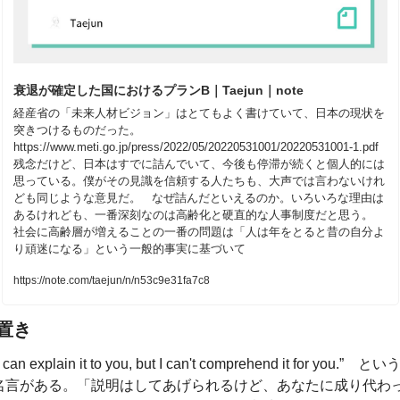
衰退が確定した国におけるプランB｜Taejun｜note
経産省の「未来人材ビジョン」はとてもよく書けていて、日本の現状を
突きつけるものだった。  
https://www.meti.go.jp/press/2022/05/20220531001/20220531001-1.pdf  
残念だけど、日本はすでに詰んでいて、今後も停滞が続くと個人的には
思っている。僕がその見識を信頼する人たちも、大声では言わないけれ
ども同じような意見だ。   なぜ詰んだといえるのか。いろいろな理由は
あるけれども、一番深刻なのは高齢化と硬直的な人事制度だと思う。  
社会に高齢層が増えることの一番の問題は「人は年をとると昔の自分よ
り頑迷になる」という一般的事実に基づいて
https://note.com/taejun/n/n53c9e31fa7c8
置き
I can explain it to you, but I can't comprehend it for you.”　とい
名言がある。「説明はしてあげられるけど、あなたに成り代わ