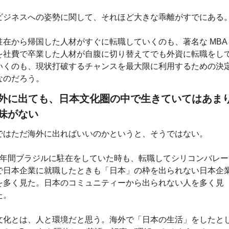
ビジネスへの姿勢に関して、それほど大きな乖離がすでにある
駐在から帰国した人材がすぐに転職していくのも、著名な MBA 
を社費で卒業した人材が自腹に切り替えてでも外資に転職をし
いくのも、現状打破するチャンスを最大限に利用するための決
なのだろう。
外に出ても、日本文化圏の中で生きていてはあま
味がない
ではただ海外に出ればいいのかというと、そうではない。
3年間ブラジルに駐在をしていた時も、転職してシリコンバレー
で日本企業に就職したときも「日本」の枠を出られない日本企
を多く見た。日本のコミュニティーから出られない人を多く見
た。
文化とは、人と環境だと思う。海外で「日本の生活」をしたと