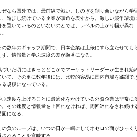
なぜなら国外では、最前線で戦い、しのぎを削り合いながら学
し、進歩し続けている企業が頭角を表すから。激しい競争環境
身を置いているのといないのとでは、レベルの上がり幅が異な
る。
その数年のギャップ期間で、日本企業は土俵にすら立たせても
えず、情報量と学ぶ速度の差が顕著になる。
気づいた頃にはきっとどこかでマーケットリーダーが生まれ始
ていて、その更に数年後には、比較的容易に国内市場を蹂躙で
うる規模になっている。
学ぶ速度を上げることに最適化をかけている外資企業は非常に
い。その速度と情報量を上回れなければ、周回遅れをされ続け
構図になる。
この負のループは、いつの日か一瞬にしてオセロの面がひっく
返されることを意味する。