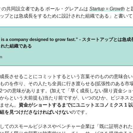
ator の共同設立者である ポール・グレアムは 
Startup = Growth
 
ップとは急成長をするために設計された組織である」と書いて
 is a company designed to grow fast.” 
- スタートアップとは急成
された組織である
am
成長させることにコミットするという言葉そのものの意味合い
ものを作り、その人たち全員に行き渡らせる(拡張性のある市場
2つの意味があります。(加えて「早く成長しない限り資金ショ
からという大前提も)当たり前ですが、いつのひか、ビジネス
ません。
資金がショートするまでにユニットエコノミクス 1 
組を見つけださなければいけない
のです。
してのスモールビジネスやベンチャー企業は「既に証明された