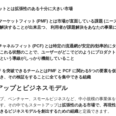
ットとは
拡張性のある十分に大きい市場
ーケットフィット (PMF) とは
市場が直面している課題 (ニーズ
解決することが出来且つ、 利用者が課題解決をあなたの事業
ャネルフィット (PCF) とは
特定の流通網が安定的/効率的に
これる状態のことで、ユーザーがどこでどのようにプロダクト
という導線がしっかり機能していること
F を突破できるチームとは
PMF と 
PCF 
に関わる5つの要素を
き、その検証をすることに全てを集中できる組織
アップとビジネスモデル
プ、ベンチャー、スモールビジネスなど、中小規模の事業体を
す。その中でもスタートアップは
拡張性のある市場で、再現性
きるビジネスモデルを創出するための組織
と定義できます。