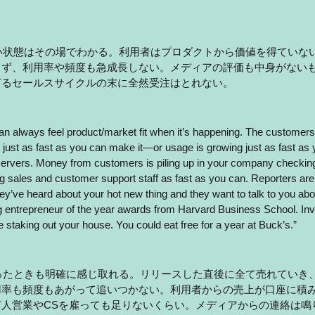
い状態はその場でわかる。利用者はプロダクトから価値を得ていな
らず、利用率や頻度も急成長しない。メディアの評価も中身がない
ぎるセールスサイクルの末に全然受注はとれない。
n always feel product/market fit when it’s happening. The customers 
 just as fast as you can make it—or usage is growing just as fast as 
ervers. Money from customers is piling up in your company checking
ng sales and customer support staff as fast as you can. Reporters are c
y’ve heard about your hot new thing and they want to talk to you about
ng entrepreneur of the year awards from Harvard Business School. Inv
 staking out your house. You could eat free for a year at Buck’s.”　
ったときも明確に感じ取れる。リリースした直後に全て売れていき
用率も頻度もあがって追いつかない。利用者からの売上が口座に積
何人営業やCSを雇っても足りないくらい。メディアからの連絡は鳴