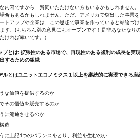
な内容ですから、賛同いただけない方もいるかもしれません。
場合もあるかもしれません。ただ、アメリカで突出した事業を
ートアップや企業は、この思想で事業を作っていると結論づけ
ます。(もちろん別の意見にもオープンです！是非あなたなり
だければ幸いです。)
プとは: 
拡張性のある市場で、再現性のある複利の成長を実
出するための組織
デルとは
ユニットエコノミクス 1 以上を継続的に実現できる座
うな価値を提供するのか　　
でその価値を販売するのか　　
うに流通させるのか　
構造　
うに上記4つのバランスをとり、利益を生むのか