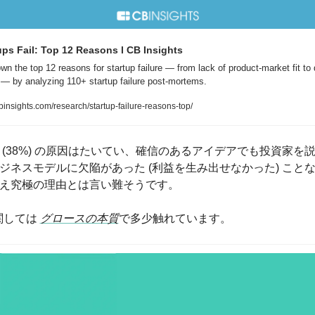
ps Fail: Top 12 Reasons l CB Insights
n the top 12 reasons for startup failure — from lack of product-market fit to
— by analyzing 110+ startup failure post-mortems.
binsights.com/research/startup-failure-reasons-top/
 (38%) の原因はたいてい、確信のあるアイデアでも投資家を
ジネスモデルに欠陥があった (利益を生み出せなかった) こと
え究極の理由とは言い難そうです。
関しては 
グロースの本質
で多少触れています。