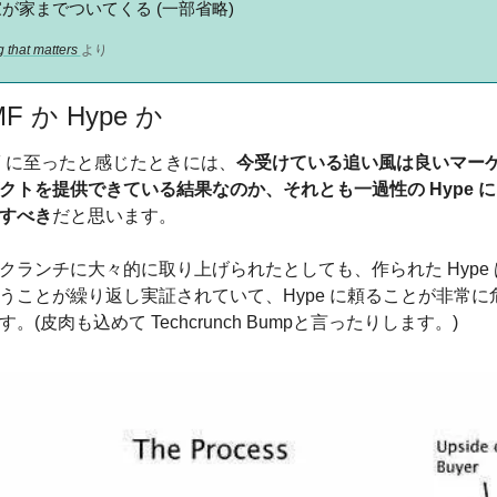
が家までついてくる (一部省略)　
 that matters 
より
F か Hype か
F に至ったと感じたときには、
今受けている追い風は良いマー
クトを提供できている結果なのか、それとも一過性の Hype 
すべき
だと思います。
クランチに大々的に取り上げられたとしても、作られた Hype
うことが繰り返し実証されていて、Hype に頼ることが非常に
。(皮肉も込めて Techcrunch Bumpと言ったりします。)