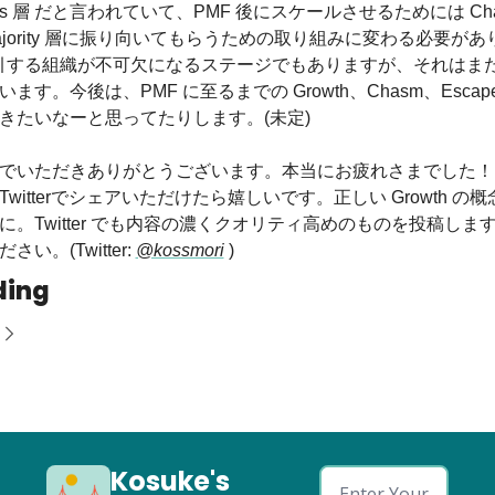
optors 層 だと言われていて、PMF 後にスケールさせるためには C
y Majority 層に振り向いてもらうための取り組みに変わる必要が
 を牽引する組織が不可欠になるステージでもありますが、それはま
す。今後は、PMF に至るまでの Growth、Chasm、Escape Ve
きたいなーと思ってたりします。(未定)
でいただきありがとうございます。本当にお疲れさまでした！
witterでシェアいただけたら嬉しいです。正しい Growth の
に。Twitter でも内容の濃くクオリティ高めのものを投稿しま
い。(Twitter: 
@kossmori
 )
ding
Kosuke's 