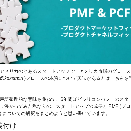
アメリカのとあるスタートアップで、アメリカ市場のグロース
@kossmori
 )
グロースの本質について興味がある方は
こちら
を
用語整理的な意味も兼ねて、6年間ほどシリコンバレーのスタ
り浸かってみた私なりの、スタートアップの成長と PMF (プ
) についての解釈をまとめようと思い書いています。
義付け