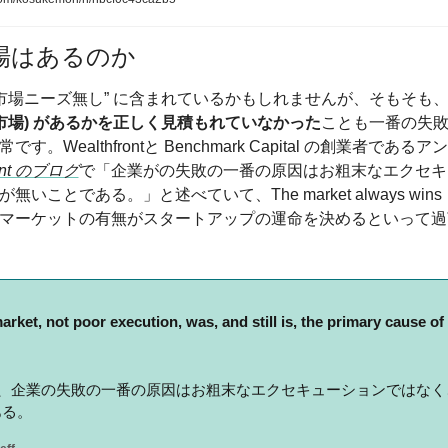
場はあるのか
”市場ニーズ無し” に含まれているかもしれませんが、そもそも
(市場) があるかを正しく見積もれていなかった
ことも一番の失
す。Wealthfrontと Benchmark Capital の創業者であ
ront のブログ
で「企業がの失敗の一番の原因はお粗末なエクセキ
無いことである。」と述べていて、The market always win
マーケットの有無がスタートアップの運命を決めるといって過
arket, not poor execution, was, and still is, the primary cause o
も、企業の失敗の一番の原因はお粗末なエクセキューションではな
ある。