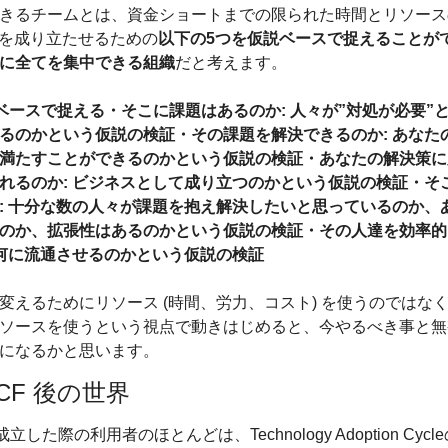
きるチームとは、資金ショートまでの限られた時間とリソース
CF を成り立たせるための
以下の5つを仮説ベースで捉えることが
に全てを集中できる組織
だと考えます。
ベースで捉える
・そこに課題はあるのか: 人々が”対処が必要”
るのかという仮説の検証
・その課題を解決できるのか: あなた
満たすことができるのかという仮説の検証
・あなたの解決策に
れるのか: ビジネスとして成り立つのかという仮説の検証
・そ
: 十分な数の人々が課題を抱え解決したいと思っているのか、
のか、拡張性はあるのかという仮説の検証
・その人達を効率的
如何に流通させるのかという仮説の検証
変えるためにリソース (時間、労力、コスト) を使うのではな
ソースを使うという視点で動きはじめると、今やるべき事と無
になるかと思います。
PCF 後の世界
が成立した際の利用者のほとんどは、Technology Adoption Cycl