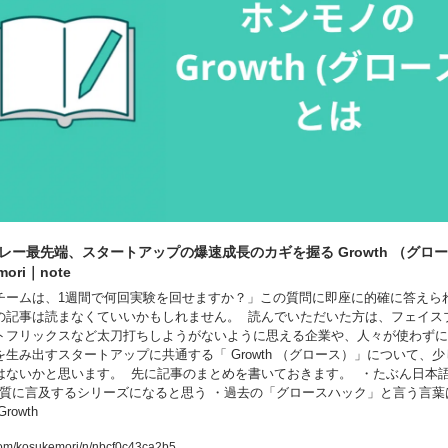
レー最先端、スタートアップの爆速成長のカギを握る Growth （グロ
mori｜note
チームは、1週間で何回実験を回せますか？」この質問に即座に的確に答えら
の記事は読まなくていいかもしれません。  読んでいただいた方は、フェイス
トフリックスなど太刀打ちしようがないように思える企業や、人々が使わずに
生み出すスタートアップに共通する「 Growth （グロース）」について、
ないかと思います。  先に記事のまとめを書いておきます。  ・たぶん日本語
 の本質に言及するシリーズになると思う ・過去の「グロースハック」と言う言
rowth
.com/kosukemori/n/nbcf0c43ca2b5