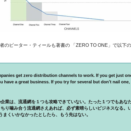
者のピーター・ティールも著書の 「ZERO TO ONE」で以下
anies get zero distribution channels to work. If you get just on
 have a great business. If you try for several but don’t nail one, 
の企業は、流通網を
１
つも攻略できていない。たった１つでもあな
っちり噛み合う流通網さえあれば、必ず素晴らしいビジネスなる。
もうまくいかなかったとしたら、もう先はない。