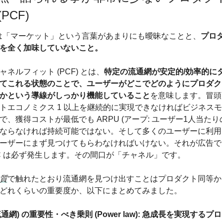
PCF)
点は「マーケット」という言葉があまりにも曖昧なことと、
プロ
を全く加味していないこと。
ネルフィット (PCF) とは、
特定の流通網が安定的/効率的に
てこれる状態のことで、ユーザーがどこでどのようにプロダク
かという導線がしっかり機能していること
を意味します。冒頭
トエコノミクス 1 以上を継続的に実現できなければビジネス
、獲得コストが最低でも ARPU (アープ: ユーザー1人当たりの
ならなければ持続可能ではない。そして多くのユーザーに利用
ーザーにまず見つけてもらわなければいけない。それが広告で
C は必ず発生します。その間口が「チャネル」です。
質
で触れたとおり流通網を見つけ出すことはプロダクト同等か
どれくらいの重要度か、以下にまとめてみました。
流通網) の重要性
・
べき乗則 (Power law): 急成長を実現する